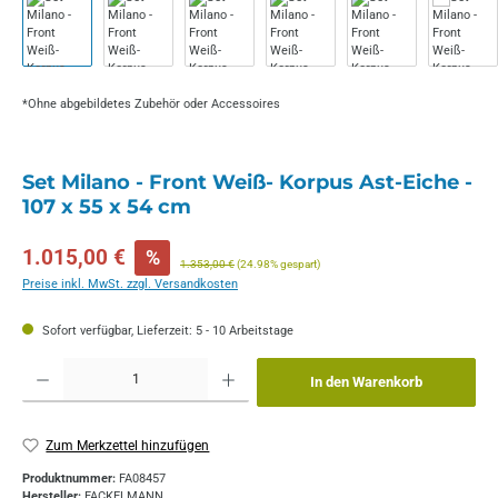
*Ohne abgebildetes Zubehör oder Accessoires
Set Milano - Front Weiß- Korpus Ast-Eiche -
107 x 55 x 54 cm
Verkaufspreis:
1.015,00 €
%
Regulärer Preis:
1.353,00 €
(24.98% gespart)
Preise inkl. MwSt. zzgl. Versandkosten
Sofort verfügbar, Lieferzeit: 5 - 10 Arbeitstage
Produkt Anzahl: Gib den gewünschten Wert ein oder benutze die Schaltflächen um die 
In den Warenkorb
Zum Merkzettel hinzufügen
Produktnummer:
FA08457
Hersteller:
FACKELMANN