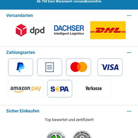
Ab 750 Euro Warenwert versandkostenfrei
Versandarten
Benutzerdefiniertes Bild 1
Spedition - Lieferzeit 10 Arbeitstage
Paket - Lieferzei
Zahlungsarten
PayPal
Rechnungskauf
Kredit- oder Debitkarte
Amazon Pay
SEPA Lastschrift
Vorkasse - 2% Rabatt
Sicher Einkaufen
Top bewertet und zertifiziert!