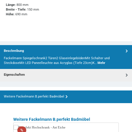
Länge:
800 mm
Breite - Tiefe:
150 mm
Höhe:
690 mm
Beschreibung
Fackelmann Spiegelschrank2 Türen2 GlaseinlegebödenMit Schalter und
SteckdoseMit LED Paneelleuchte aus Acryglas (Tiefe 23cm)K…
Mehr
Eigenschaften
Weitere Fackelmann B.perfekt Badmöbel
Produktgalerie überspringen
Weitere Fackelmann B.perfekt Badmöbel
Rabatt
%