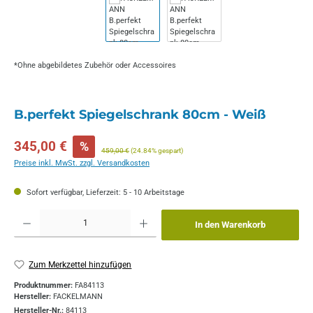
*Ohne abgebildetes Zubehör oder Accessoires
B.perfekt Spiegelschrank 80cm - Weiß
Verkaufspreis:
345,00 €
%
Regulärer Preis:
459,00 €
(24.84% gespart)
Preise inkl. MwSt. zzgl. Versandkosten
Sofort verfügbar, Lieferzeit: 5 - 10 Arbeitstage
Produkt Anzahl: Gib den gewünschten Wert ein oder benutze die Schaltflächen um die 
In den Warenkorb
Zum Merkzettel hinzufügen
Produktnummer:
FA84113
Hersteller:
FACKELMANN
Hersteller-Nr.:
84113