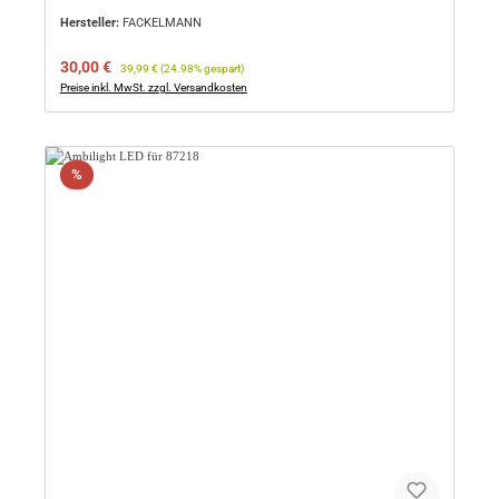
Hersteller:
FACKELMANN
Verkaufspreis:
Regulärer Preis:
30,00 €
39,99 €
(24.98% gespart)
Preise inkl. MwSt. zzgl. Versandkosten
Rabatt
%