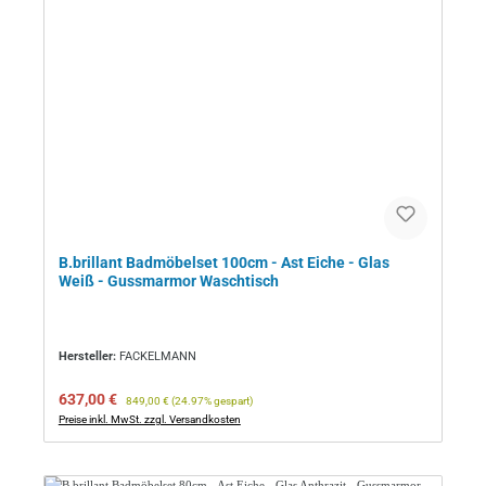
B.brillant Badmöbelset 100cm - Ast Eiche - Glas
Weiß - Gussmarmor Waschtisch
Hersteller:
FACKELMANN
Verkaufspreis:
Regulärer Preis:
637,00 €
849,00 €
(24.97% gespart)
Preise inkl. MwSt. zzgl. Versandkosten