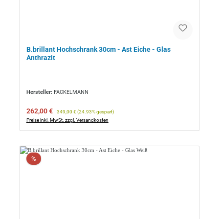
B.brillant Hochschrank 30cm - Ast Eiche - Glas
Anthrazit
Hersteller:
FACKELMANN
Verkaufspreis:
Regulärer Preis:
262,00 €
349,00 €
(24.93% gespart)
Preise inkl. MwSt. zzgl. Versandkosten
Rabatt
%