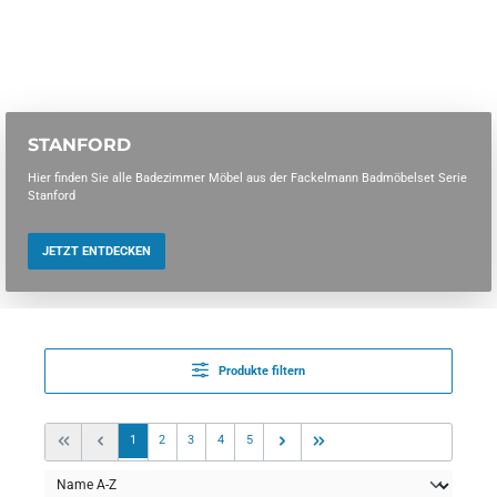
STANFORD
Hier finden Sie alle Badezimmer Möbel aus der Fackelmann Badmöbelset Serie
Stanford
JETZT ENTDECKEN
Produkte filtern
Seite
Seite
Seite
Seite
Seite
1
2
3
4
5