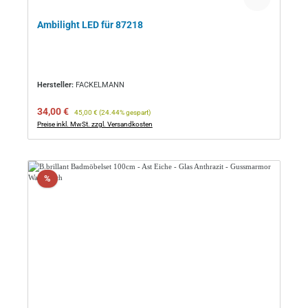
Ambilight LED für 87218
Hersteller:
FACKELMANN
Verkaufspreis:
Regulärer Preis:
34,00 €
45,00 €
(24.44% gespart)
Preise inkl. MwSt. zzgl. Versandkosten
Rabatt
%