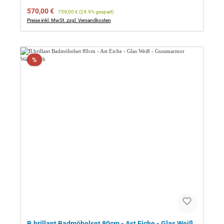
Verkaufspreis:
Regulärer Preis:
570,00 €
759,00 €
(24.9% gespart)
Preise inkl. MwSt. zzgl. Versandkosten
Rabatt
%
B.brillant Badmöbelset 80cm - Ast Eiche - Glas Weiß