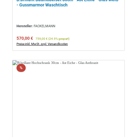
- Gussmarmor Waschtisch
Hersteller:
FACKELMANN
Verkaufspreis:
Regulärer Preis:
570,00 €
759,00 €
(24.9% gespart)
Preise inkl. MwSt. zzgl. Versandkosten
Rabatt
%