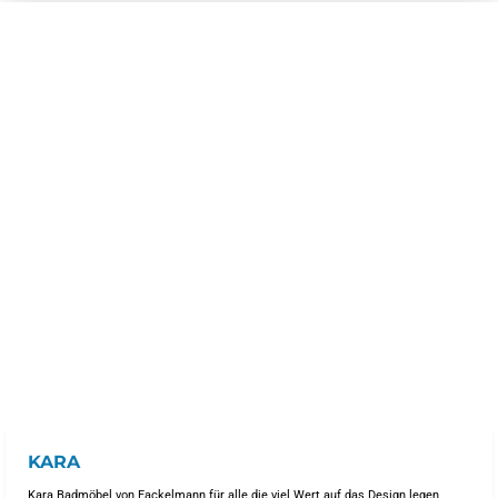
KARA
Kara Badmöbel von Fackelmann für alle die viel Wert auf das Design legen