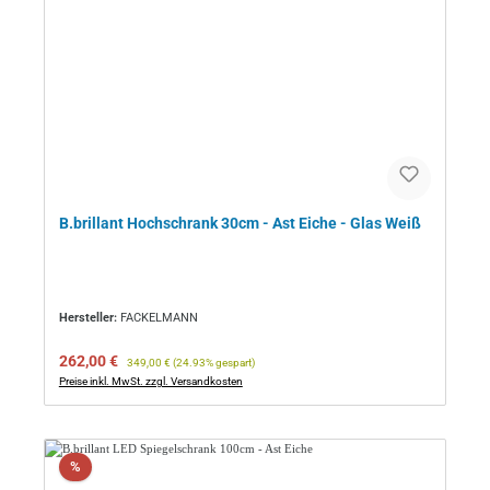
B.brillant Hochschrank 30cm - Ast Eiche - Glas Weiß
Hersteller:
FACKELMANN
Verkaufspreis:
Regulärer Preis:
262,00 €
349,00 €
(24.93% gespart)
Preise inkl. MwSt. zzgl. Versandkosten
Rabatt
%