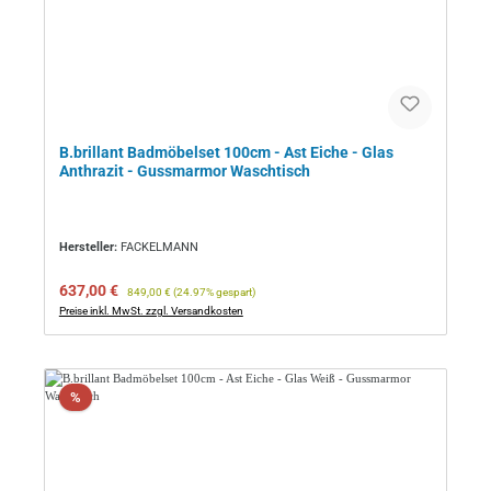
B.brillant Badmöbelset 100cm - Ast Eiche - Glas
Anthrazit - Gussmarmor Waschtisch
Hersteller:
FACKELMANN
Verkaufspreis:
Regulärer Preis:
637,00 €
849,00 €
(24.97% gespart)
Preise inkl. MwSt. zzgl. Versandkosten
Rabatt
%