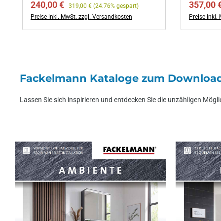
Verkaufspreis:
Regulärer Preis:
Verkaufs
240,00 €
357,00 
319,00 €
(24.76% gespart)
Preise inkl. MwSt. zzgl. Versandkosten
Preise inkl
Fackelmann Kataloge zum Downloa
Lassen Sie sich inspirieren und entdecken Sie die unzähligen Mögli
Ambiente
Fresh
Katalog zum Download
Katalog zu