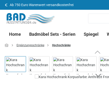
Ab 750 Euro Warenwert versandkostenfrei
 Hauptinhalt springen
Zur Suche springen
Zur Hauptnavigation springen
Home
Badmöbel Sets - Serien
Spiegel
Ergänzungsschränke
Hochschränke
Bildergalerie überspringen