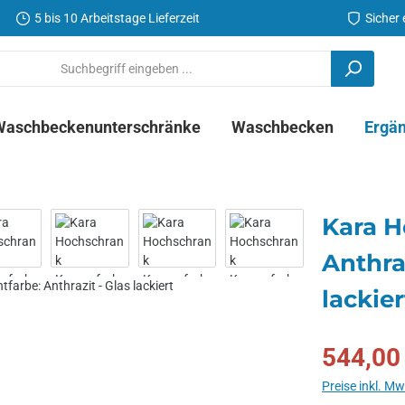
5 bis 10 Arbeitstage Lieferzeit
Sicher
Waschbeckenunterschränke
Waschbecken
Ergä
Kara H
Anthra
lackier
Verkaufspreis:
544,00
Preise inkl. M