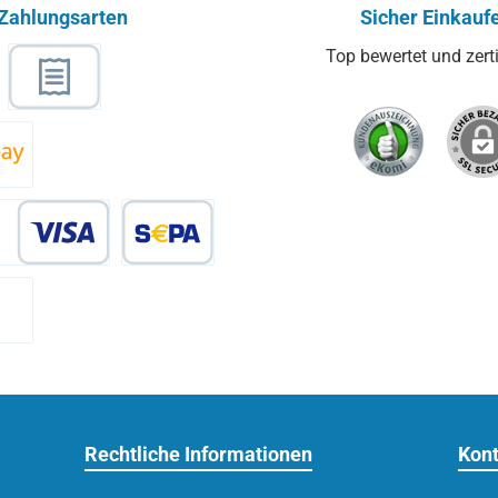
Zahlungsarten
Sicher Einkauf
Top bewertet und zertif
ge
l
Rechnungskauf
zon Pay
Kredit- oder Debitkarte
SEPA Lastschrift
kasse - 2% Rabatt
Rechtliche Informationen
Kont