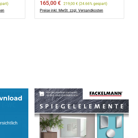
Verkaufspreis:
Regulärer Preis:
165,00 €
part)
219,00 €
(24.66% gespart)
ten
Preise inkl. MwSt. zzgl. Versandkosten
wnload
Spiegelschränke &
Elemente
Katalog zum Download
rsichtlich