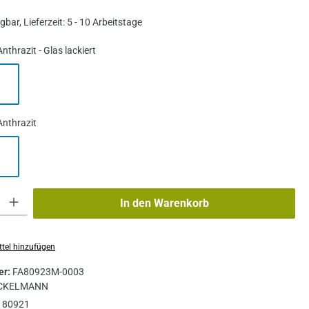
bar, Lieferzeit: 5 - 10 Arbeitstage
wählen
Anthrazit - Glas lackiert
kiert
azit - Glas lackiert
uswählen
Anthrazit
razit
 zurzeit nicht verfügbar.)
: Gib den gewünschten Wert ein oder benutze die Schaltflächen um die A
In den Warenkorb
tel hinzufügen
er:
FA80923M-0003
CKELMANN
:
80921