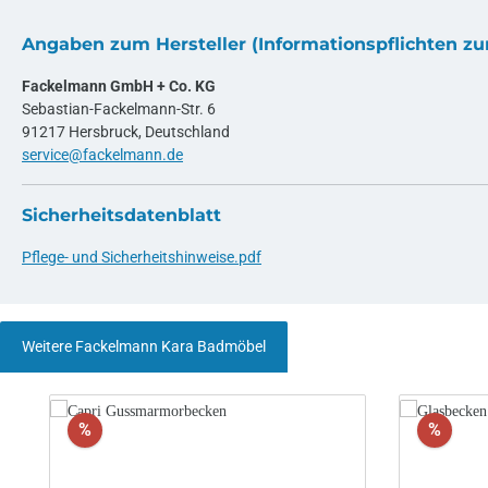
Angaben zum Hersteller (Informationspflichten z
Fackelmann GmbH + Co. KG
Sebastian-Fackelmann-Str. 6
91217 Hersbruck, Deutschland
service@fackelmann.de
Sicherheitsdatenblatt
Pflege- und Sicherheitshinweise.pdf
Weitere Fackelmann Kara Badmöbel
Produktgalerie überspringen
Rabatt
Rabat
%
%