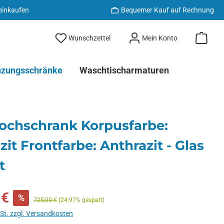
 einkaufen
Bequemer Kauf auf Rechnung
Du hast 0 Produkte auf dem Merkzett
Wunschzettel
Mein Konto
nzungsschränke
Waschtischarmaturen
ochschrank Korpusfarbe:
zit Frontfarbe: Anthrazit - Glas
t
 €
%
Regulärer Preis:
725,00 €
(24.97% gespart)
wSt. zzgl. Versandkosten