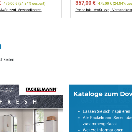
preis:
Regulärer Preis:
Verkaufspreis:
Regulärer Preis:
€
357,00 €
475,00 €
(24.84% gespart)
475,00 €
(24.84% ges
. MwSt. zzgl. Versandkosten
Preise inkl. MwSt. zzgl. Versandkos
d
chkeiten
Kataloge zum Do
m Download
Lassen Sie sich inspirieren
Alle Fackelmann Serien übe
zusammengefasst
Weitere Informationen