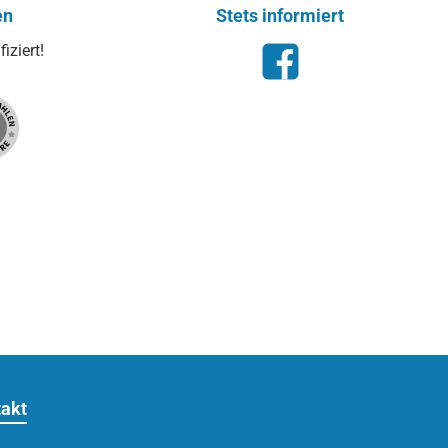
en
Stets informiert
iziert!
Facebook
akt