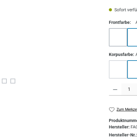
Sofort verfüg
aus
Frontfarbe
:
Weiß - Glas lac
Anthr
a
Korpusfarbe
:
Weiß Matt
Anth
(Diese Option ist
Produkt Anzahl
Zum Merkzet
Produktnumm
Hersteller:
FA
Hersteller-Nr.