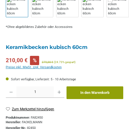
*Ohne abgebildetes Zubehör oder Accessoires
Keramikbecken kubisch 60cm
Verkaufspreis:
210,00 €
%
Regulärer Preis:
279,00 €
(24.73% gespart)
Preise inkl. MwSt. zzgl. Versandkosten
Sofort verfügbar, Lieferzeit: 5 - 10 Arbeitstage
Produkt Anzahl: Gib den gewünschten Wert ein oder benutze die Schaltflächen um die 
In den Warenkorb
Zum Merkzettel hinzufügen
Produktnummer:
FA82450
Hersteller:
FACKELMANN
Hersteller-Nr.:
82450