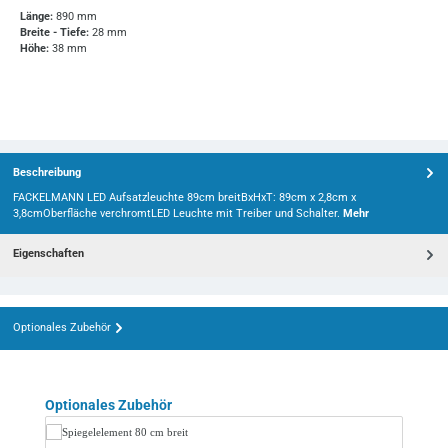
Länge:
890 mm
Breite - Tiefe:
28 mm
Höhe:
38 mm
Beschreibung
FACKELMANN LED Aufsatzleuchte 89cm breitBxHxT: 89cm x 2,8cm x
3,8cmOberfläche verchromtLED Leuchte mit Treiber und Schalter.
Mehr
Eigenschaften
Optionales Zubehör
Produktgalerie überspringen
Optionales Zubehör