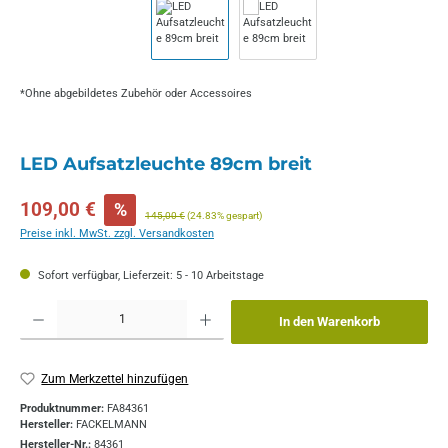
*Ohne abgebildetes Zubehör oder Accessoires
LED Aufsatzleuchte 89cm breit
Verkaufspreis:
109,00 €
%
Regulärer Preis:
145,00 €
(24.83% gespart)
Preise inkl. MwSt. zzgl. Versandkosten
Sofort verfügbar, Lieferzeit: 5 - 10 Arbeitstage
Produkt Anzahl: Gib den gewünschten Wert ein oder benutze die Schaltflächen um die 
In den Warenkorb
Zum Merkzettel hinzufügen
Produktnummer:
FA84361
Hersteller:
FACKELMANN
Hersteller-Nr.:
84361