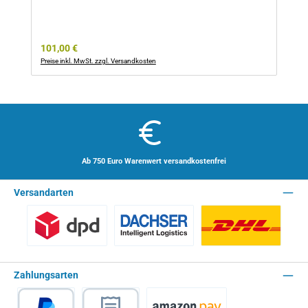
Regulärer Preis:
101,00 €
Preise inkl. MwSt. zzgl. Versandkosten
Ab 750 Euro Warenwert versandkostenfrei
Versandarten
Benutzerdefiniertes Bild 1
Spedition - Lieferzeit 10 Arbeitstage
Paket - Lieferzei
Zahlungsarten