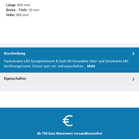
Länge:
805 mm
Breite - Tiefe:
20 mm
Höhe:
800 mm
Beschreibung
Fackelmann LED Spiegelelement B.Style 80.Gerundete Ober- und Unterkante.Mit
berührungslosem Sensor zum ein- und ausschalten.…
Mehr
Eigenschaften
Ab 750 Euro Warenwert versandkostenfrei