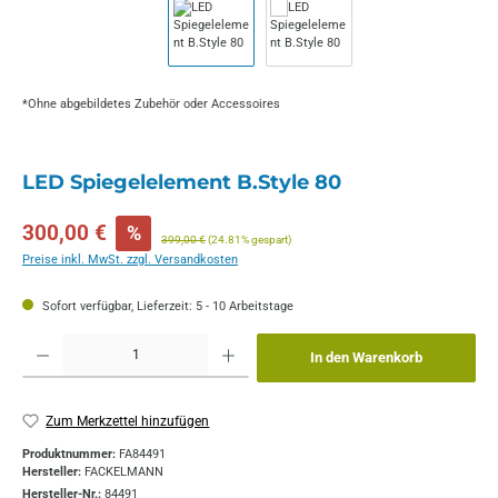
*Ohne abgebildetes Zubehör oder Accessoires
LED Spiegelelement B.Style 80
Verkaufspreis:
300,00 €
%
Regulärer Preis:
399,00 €
(24.81% gespart)
Preise inkl. MwSt. zzgl. Versandkosten
Sofort verfügbar, Lieferzeit: 5 - 10 Arbeitstage
Produkt Anzahl: Gib den gewünschten Wert ein oder benutze die Schaltflächen um die 
In den Warenkorb
Zum Merkzettel hinzufügen
Produktnummer:
FA84491
Hersteller:
FACKELMANN
Hersteller-Nr.:
84491