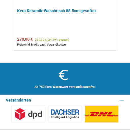
Kera Keramik-Waschtisch 88.5cm gesoftet
Verkaufspreis:
Regulärer Preis:
270,00 €
359,00 €
(24.79% gespart)
Preise inkl. MwSt. zzgl. Versandkosten
Ab 750 Euro Warenwert versandkostenfrei
Versandarten
Benutzerdefiniertes Bild 1
Spedition - Lieferzeit 10 Arbeitstage
Paket - Lieferzei