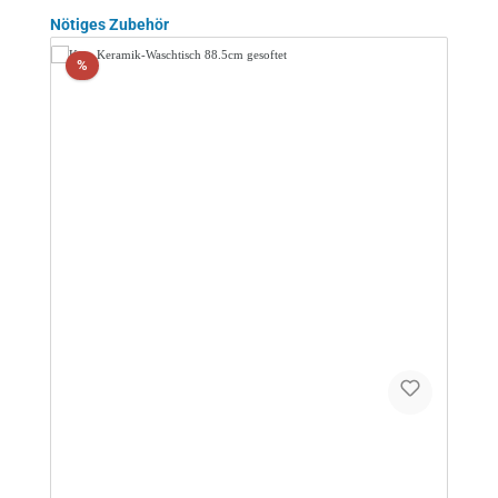
Produktgalerie überspringen
Nötiges Zubehör
Rabatt
%