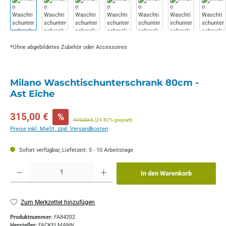
*Ohne abgebildetes Zubehör oder Accessoires
Milano Waschtischunterschrank 80cm -
Ast Eiche
Verkaufspreis:
315,00 €
%
Regulärer Preis:
419,00 €
(24.82% gespart)
Preise inkl. MwSt. zzgl. Versandkosten
Sofort verfügbar, Lieferzeit: 5 - 10 Arbeitstage
Produkt Anzahl: Gib den gewünschten Wert ein oder benutze die Schaltflächen um die 
In den Warenkorb
Zum Merkzettel hinzufügen
Produktnummer:
FA84202
Hersteller:
FACKELMANN