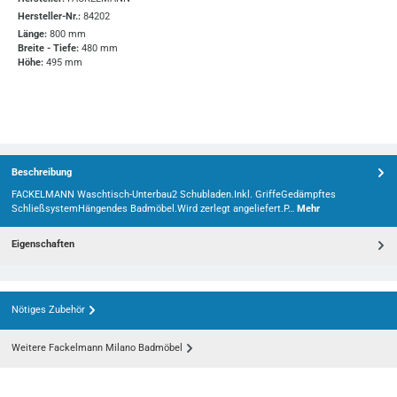
Hersteller-Nr.:
84202
Länge:
800 mm
Breite - Tiefe:
480 mm
Höhe:
495 mm
Beschreibung
FACKELMANN Waschtisch-Unterbau2 Schubladen.Inkl. GriffeGedämpftes
SchließsystemHängendes Badmöbel.Wird zerlegt angeliefert.P…
Mehr
Eigenschaften
Nötiges Zubehör
Weitere Fackelmann Milano Badmöbel