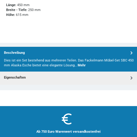
Länge:
450 mm
Breite - Tiefe:
250 mm
Höhe:
615 mm
Beschreibung
Dies ist ein Set bestehend aus mehreren Teilen. Das Fackelmann Möbel-Set SBC 450
mm Alaska Esche bietet eine elegante Lösung…
Mehr
Eigenschaften
Ab 750 Euro Warenwert versandkostenfrei