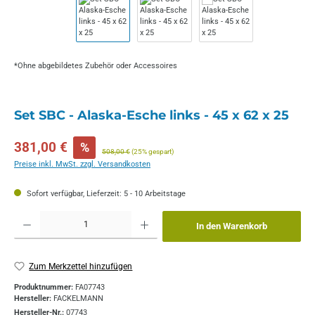
*Ohne abgebildetes Zubehör oder Accessoires
Set SBC - Alaska-Esche links - 45 x 62 x 25
Verkaufspreis:
381,00 €
%
Regulärer Preis:
508,00 €
(25% gespart)
Preise inkl. MwSt. zzgl. Versandkosten
Sofort verfügbar, Lieferzeit: 5 - 10 Arbeitstage
Produkt Anzahl: Gib den gewünschten Wert ein oder benutze die Schaltflächen um die 
In den Warenkorb
Zum Merkzettel hinzufügen
Produktnummer:
FA07743
Hersteller:
FACKELMANN
Hersteller-Nr.:
07743