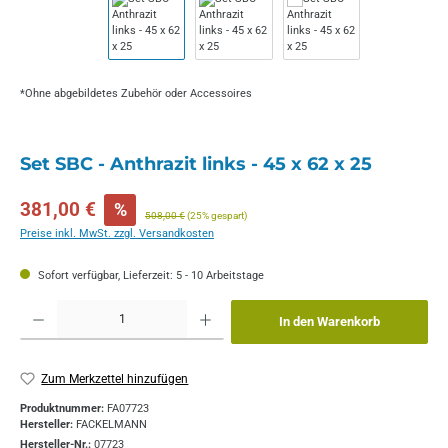
*Ohne abgebildetes Zubehör oder Accessoires
Set SBC - Anthrazit links - 45 x 62 x 25
Verkaufspreis:
381,00 €
%
Regulärer Preis:
508,00 €
(25% gespart)
Preise inkl. MwSt. zzgl. Versandkosten
Sofort verfügbar, Lieferzeit: 5 - 10 Arbeitstage
Produkt Anzahl: Gib den gewünschten Wert ein oder benutze die Schaltflächen um die 
In den Warenkorb
Zum Merkzettel hinzufügen
Produktnummer:
FA07723
Hersteller:
FACKELMANN
Hersteller-Nr.:
07723