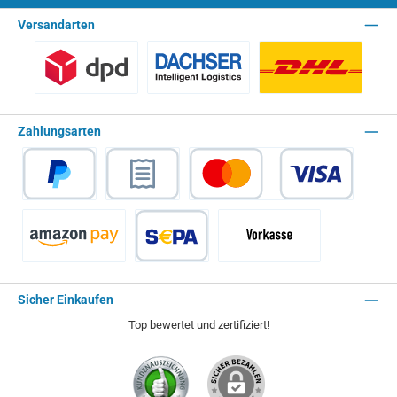
Versandarten
Benutzerdefiniertes Bild 1
Spedition - Lieferzeit 10 Arbeitstage
Paket - Lieferzei
Zahlungsarten
PayPal
Rechnungskauf
Kredit- oder Debitkarte
Amazon Pay
SEPA Lastschrift
Vorkasse - 2% Rabatt
Sicher Einkaufen
Top bewertet und zertifiziert!