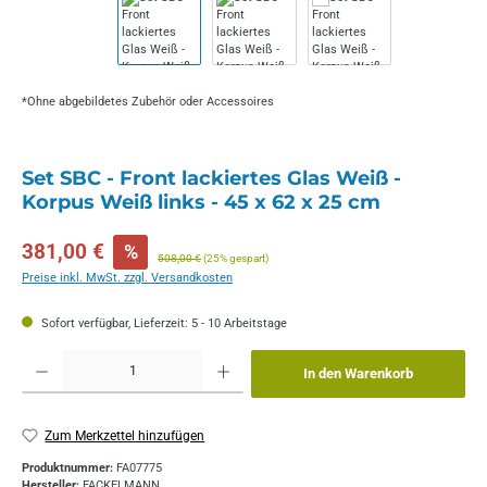
*Ohne abgebildetes Zubehör oder Accessoires
Set SBC - Front lackiertes Glas Weiß -
Korpus Weiß links - 45 x 62 x 25 cm
Verkaufspreis:
381,00 €
%
Regulärer Preis:
508,00 €
(25% gespart)
Preise inkl. MwSt. zzgl. Versandkosten
Sofort verfügbar, Lieferzeit: 5 - 10 Arbeitstage
Produkt Anzahl: Gib den gewünschten Wert ein oder benutze die Schaltflächen um die 
In den Warenkorb
Zum Merkzettel hinzufügen
Produktnummer:
FA07775
Hersteller:
FACKELMANN