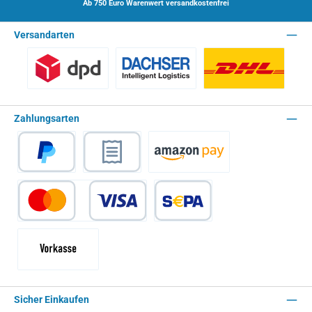
Ab 750 Euro Warenwert versandkostenfrei
Versandarten
Benutzerdefiniertes Bild 1
Spedition - Lieferzeit 10 Arbeitstage
Paket - Lieferzei
Zahlungsarten
PayPal
Rechnungskauf
Amazon Pay
Kredit- oder Debitkarte
SEPA Lastschrift
Vorkasse - 2% Rabatt
Sicher Einkaufen