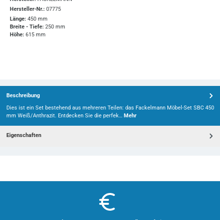
Hersteller-Nr.:
07775
Länge:
450 mm
Breite - Tiefe:
250 mm
Höhe:
615 mm
Beschreibung
Dies ist ein Set bestehend aus mehreren Teilen: das Fackelmann Möbel-Set SBC 450
mm Weiß/Anthrazit. Entdecken Sie die perfek…
Mehr
Eigenschaften