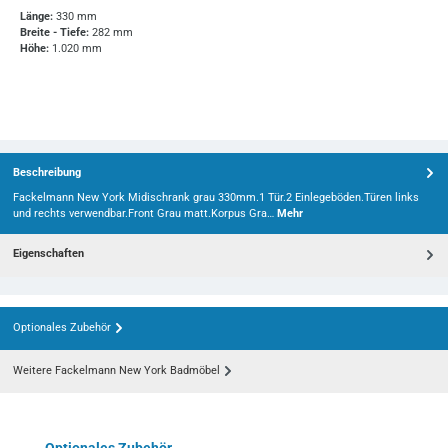
Länge:
330 mm
Breite - Tiefe:
282 mm
Höhe:
1.020 mm
Beschreibung
Fackelmann New York Midischrank grau 330mm.1 Tür.2 Einlegeböden.Türen links
und rechts verwendbar.Front Grau matt.Korpus Gra…
Mehr
Eigenschaften
Optionales Zubehör
Weitere Fackelmann New York Badmöbel
Produktgalerie überspringen