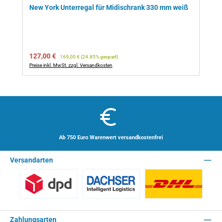
New York Unterregal für Midischrank 330 mm weiß
Verkaufspreis:
Regulärer Preis:
127,00 €
169,00 €
(24.85% gespart)
Preise inkl. MwSt. zzgl. Versandkosten
Ab 750 Euro Warenwert versandkostenfrei
Versandarten
Benutzerdefiniertes Bild 1
Spedition - Lieferzeit 10 Arbeitstage
Paket - Lieferzei
Zahlungsarten