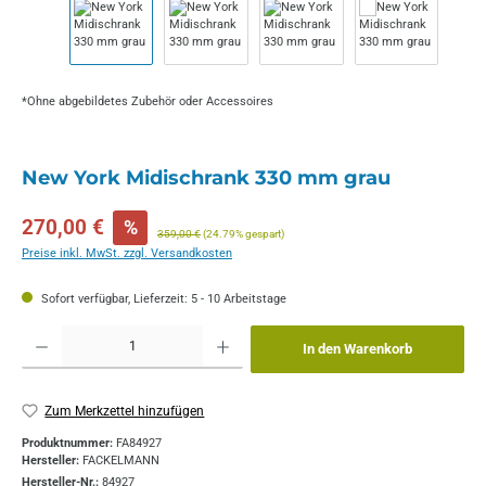
*Ohne abgebildetes Zubehör oder Accessoires
New York Midischrank 330 mm grau
Verkaufspreis:
270,00 €
%
Regulärer Preis:
359,00 €
(24.79% gespart)
Preise inkl. MwSt. zzgl. Versandkosten
Sofort verfügbar, Lieferzeit: 5 - 10 Arbeitstage
Produkt Anzahl: Gib den gewünschten Wert ein oder benutze die Schaltflächen um die 
In den Warenkorb
Zum Merkzettel hinzufügen
Produktnummer:
FA84927
Hersteller:
FACKELMANN
Hersteller-Nr.:
84927