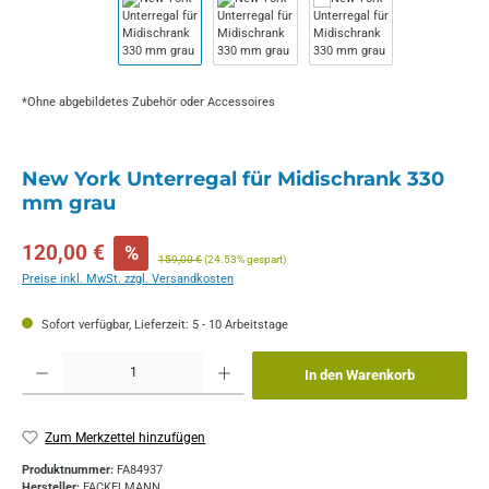
*Ohne abgebildetes Zubehör oder Accessoires
New York Unterregal für Midischrank 330
mm grau
Verkaufspreis:
120,00 €
%
Regulärer Preis:
159,00 €
(24.53% gespart)
Preise inkl. MwSt. zzgl. Versandkosten
Sofort verfügbar, Lieferzeit: 5 - 10 Arbeitstage
Produkt Anzahl: Gib den gewünschten Wert ein oder benutze die Schaltflächen um die 
In den Warenkorb
Zum Merkzettel hinzufügen
Produktnummer:
FA84937
Hersteller:
FACKELMANN