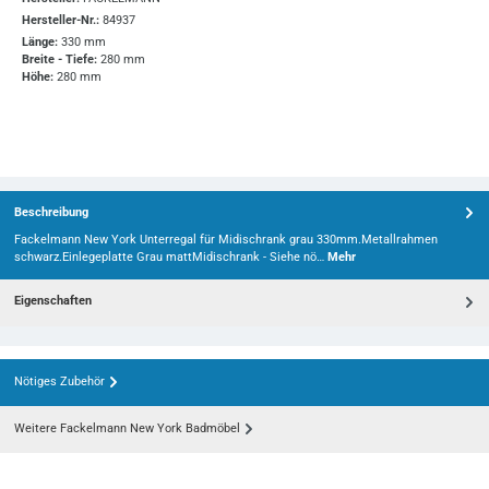
Hersteller-Nr.:
84937
Länge:
330 mm
Breite - Tiefe:
280 mm
Höhe:
280 mm
Beschreibung
Fackelmann New York Unterregal für Midischrank grau 330mm.Metallrahmen
schwarz.Einlegeplatte Grau mattMidischrank - Siehe nö…
Mehr
Eigenschaften
Nötiges Zubehör
Weitere Fackelmann New York Badmöbel