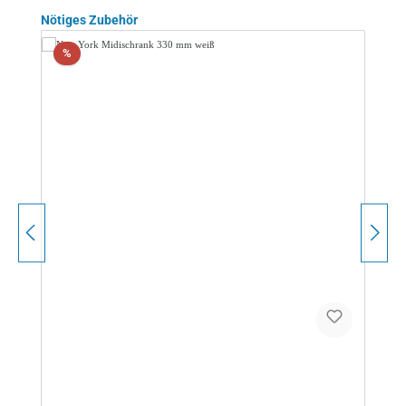
Produktgalerie überspringen
Nötiges Zubehör
Rabatt
%