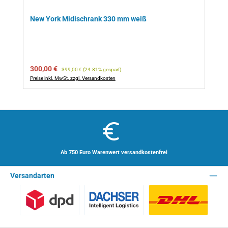
New York Midischrank 330 mm weiß
Verkaufspreis:
Regulärer Preis:
300,00 €
399,00 €
(24.81% gespart)
Preise inkl. MwSt. zzgl. Versandkosten
Ab 750 Euro Warenwert versandkostenfrei
Versandarten
Benutzerdefiniertes Bild 1
Spedition - Lieferzeit 10 Arbeitstage
Paket - Lieferzei