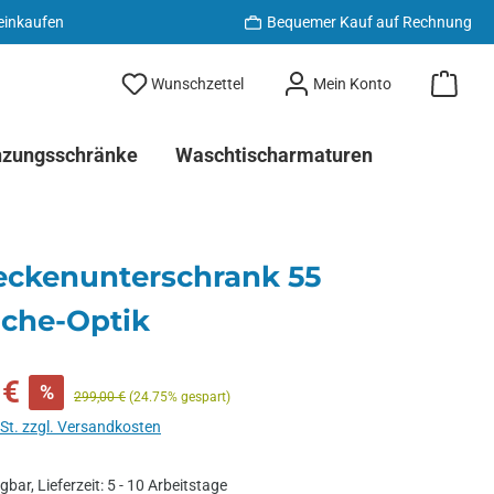
 einkaufen
Bequemer Kauf auf Rechnung
Du hast 0 Produkte auf dem Merkzett
Wunschzettel
Mein Konto
nzungsschränke
Waschtischarmaturen
ckenunterschrank 55
che-Optik
 €
%
Regulärer Preis:
299,00 €
(24.75% gespart)
wSt. zzgl. Versandkosten
bar, Lieferzeit: 5 - 10 Arbeitstage