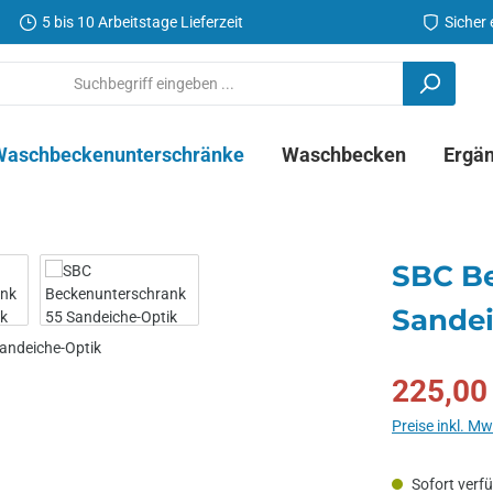
5 bis 10 Arbeitstage Lieferzeit
Sicher
Waschbeckenunterschränke
Waschbecken
Ergä
SBC Be
Sandei
Verkaufspreis:
225,00
Preise inkl. M
Sofort verfüg