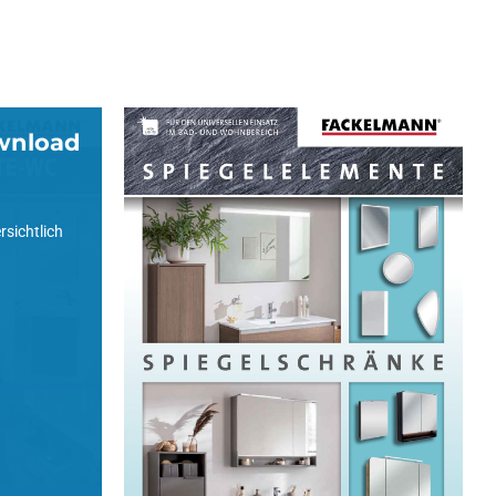
wnload
Spiegelschränke &
Elemente
Katalog zum Download
rsichtlich