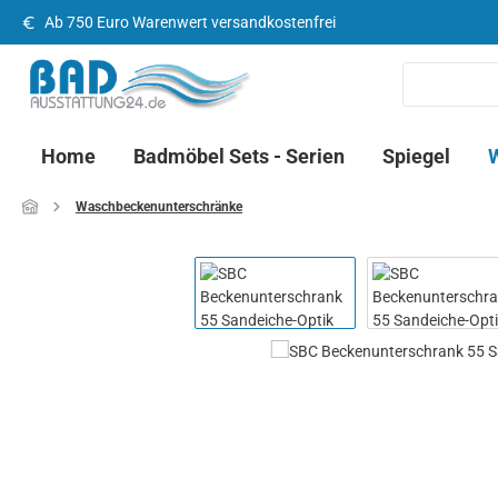
Ab 750 Euro Warenwert versandkostenfrei
 Hauptinhalt springen
Zur Suche springen
Zur Hauptnavigation springen
Home
Badmöbel Sets - Serien
Spiegel
Waschbeckenunterschränke
Bildergalerie überspringen