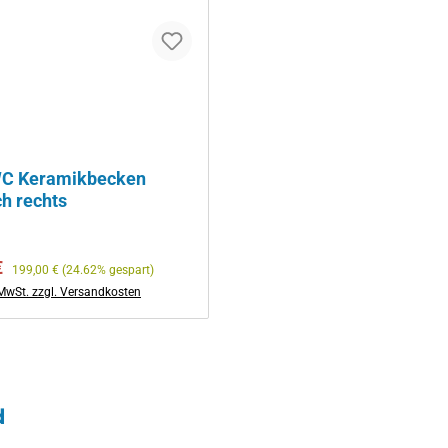
WC Keramikbecken
h rechts
preis:
Regulärer Preis:
€
199,00 €
(24.62% gespart)
. MwSt. zzgl. Versandkosten
d