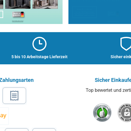
5 bis 10 Arbeitstage Lieferzeit
Sicher ein
Zahlungsarten
Sicher Einkauf
Top bewertet und zertif
ge
l
Rechnungskauf
zon Pay