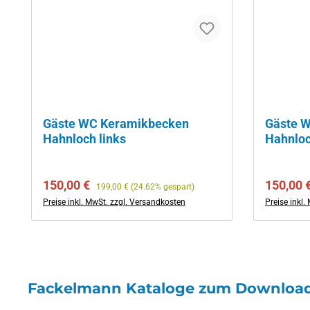
Gäste WC Keramikbecken
Gäste 
Hahnloch links
Hahnloc
Verkaufspreis:
Regulärer Preis:
Verkaufs
150,00 €
150,00 
199,00 €
(24.62% gespart)
Preise inkl. MwSt. zzgl. Versandkosten
Preise inkl
Fackelmann Kataloge zum Downloa