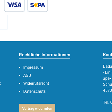
Kredit- oder Debitkarte
SEPA Lastschrift
kasse - 2% Rabatt
Rechtliche Informationen
Kont
Bada
Impressum
- Ein
AGB
apex
t
Widerrufsrecht
Schul
4573
Datenschutz
Tel.
Vertrag widerrufen