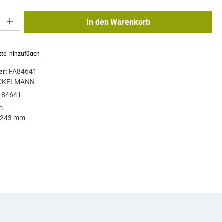
: Gib den gewünschten Wert ein oder benutze die Schaltflächen um die A
In den Warenkorb
tel hinzufügen
er:
FA84641
CKELMANN
:
84641
m
243 mm