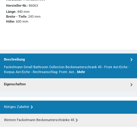
Hersteller-Nr.:
86063
Länge:
440 mm
Breite - Tiefe:
243 mm
Höhe:
600 mm
Beschreibung
Fackelmann Small Bathroom Collection Beckenunterschrank 45 - Front Ast-Eiche -
Korpus Ast-Eiche - Rechtsanschlag- Front: Ast…
Mehr
Eigenschaften
Nötiges Zubehör
Weitere Fackelmann Beckenunterschränke 45