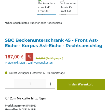
*Ohne abgebildetes Zubehör oder Accessoires
SBC Beckenunterschrank 45 - Front Ast-
Eiche - Korpus Ast-Eiche - Rechtsanschlag
Verkaufspreis:
187,00 €
%
Regulärer Preis:
249,00 €
(24.9% gespart)
Preise inkl. MwSt. zzgl. Versandkosten
Sofort verfügbar, Lieferzeit: 5 - 10 Arbeitstage
Produkt Anzahl: Gib den gewünschten Wert ein oder benutze die Schaltflächen um die 
In den Warenkorb
Zum Merkzettel hinzufügen
Produktnummer:
FA86063
Hersteller:
FACKELMANN