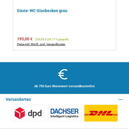
Gäste-WC Glasbecken grau
Verkaufspreis:
Regulärer Preis:
195,00 €
259,00 €
(24.71% gespart)
Preise inkl. MwSt. zzgl. Versandkosten
Ab 750 Euro Warenwert versandkostenfrei
Versandarten
Benutzerdefiniertes Bild 1
Spedition - Lieferzeit 10 Arbeitstage
Paket - Lieferzei