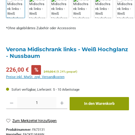
*Ohne abgebildetes Zubehör oder Accessoires
Verona Midischrank links - Weiß Hochglanz
- Nussbaum
Verkaufspreis:
226,00 €
%
Regulärer Preis:
249,00 €
(9.24% gespart)
Preise inkl. MwSt. zzgl. Versandkosten
Sofort verfügbar, Lieferzeit: 5 - 10 Arbeitstage
Produkt Anzahl: Gib den gewünschten Wert ein oder benutze die Schaltflächen um die 
In den Warenkorb
Zum Merkzettel hinzufügen
Produktnummer:
FA73131
Hersteller:
FACKELMANN