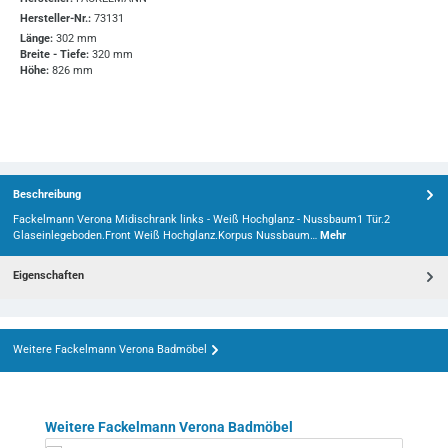
Hersteller-Nr.:
73131
Länge:
302 mm
Breite - Tiefe:
320 mm
Höhe:
826 mm
Beschreibung
Fackelmann Verona Midischrank links - Weiß Hochglanz - Nussbaum1 Tür.2
Glaseinlegeboden.Front Weiß Hochglanz.Korpus Nussbaum…
Mehr
Eigenschaften
Weitere Fackelmann Verona Badmöbel
Produktgalerie überspringen
Weitere Fackelmann Verona Badmöbel