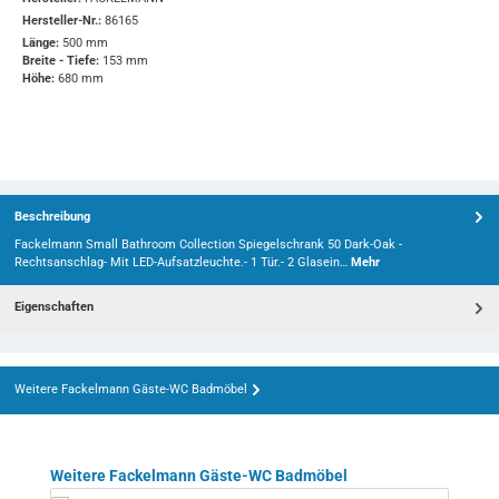
Hersteller-Nr.:
86165
Länge:
500 mm
Breite - Tiefe:
153 mm
Höhe:
680 mm
Beschreibung
Fackelmann Small Bathroom Collection Spiegelschrank 50 Dark-Oak -
Rechtsanschlag- Mit LED-Aufsatzleuchte.- 1 Tür.- 2 Glasein…
Mehr
Eigenschaften
Weitere Fackelmann Gäste-WC Badmöbel
Produktgalerie überspringen
Weitere Fackelmann Gäste-WC Badmöbel