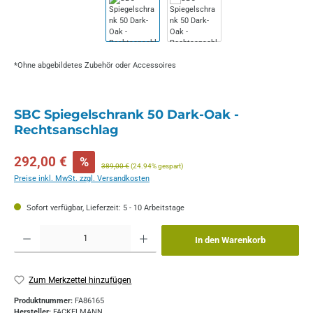
*Ohne abgebildetes Zubehör oder Accessoires
SBC Spiegelschrank 50 Dark-Oak -
Rechtsanschlag
Verkaufspreis:
292,00 €
%
Regulärer Preis:
389,00 €
(24.94% gespart)
Preise inkl. MwSt. zzgl. Versandkosten
Sofort verfügbar, Lieferzeit: 5 - 10 Arbeitstage
Produkt Anzahl: Gib den gewünschten Wert ein oder benutze die Schaltflächen um die 
In den Warenkorb
Zum Merkzettel hinzufügen
Produktnummer:
FA86165
Hersteller:
FACKELMANN