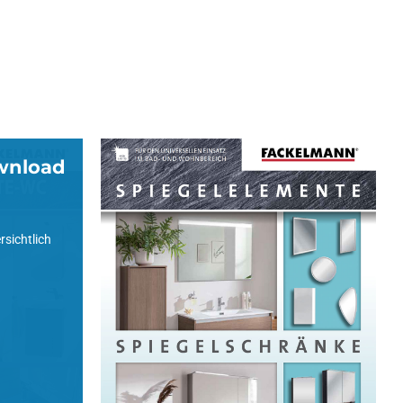
wnload
Spiegelschränke &
Elemente
Katalog zum Download
rsichtlich