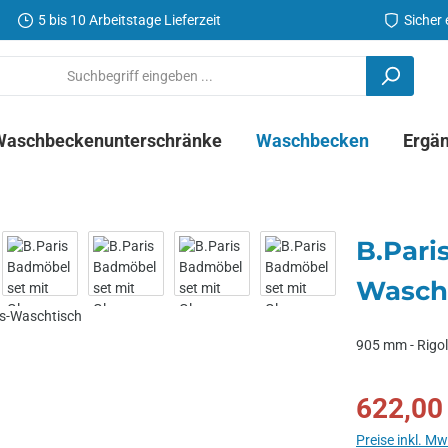
5 bis 10 Arbeitstage Lieferzeit
Sicher
Waschbeckenunterschränke
Waschbecken
Ergä
B.Pari
Wasch
905 mm - Rigol
Verkaufspreis:
622,00
Preise inkl. M