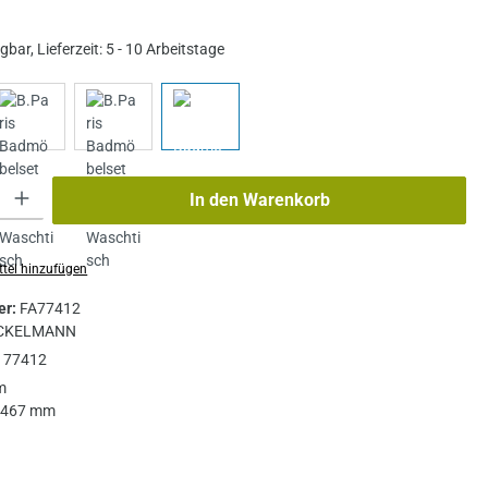
bar, Lieferzeit: 5 - 10 Arbeitstage
: Gib den gewünschten Wert ein oder benutze die Schaltflächen um die A
In den Warenkorb
tel hinzufügen
er:
FA77412
CKELMANN
:
77412
m
467 mm