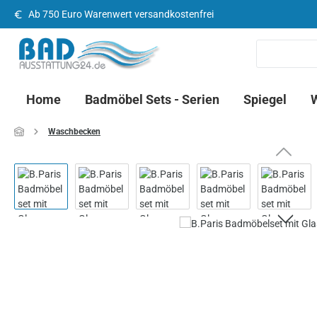
Ab 750 Euro Warenwert versandkostenfrei
 Hauptinhalt springen
Zur Suche springen
Zur Hauptnavigation springen
Home
Badmöbel Sets - Serien
Spiegel
Waschbecken
Bildergalerie überspringen