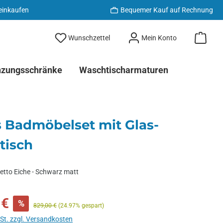
 einkaufen
Bequemer Kauf auf Rechnung
Du hast 0 Produkte auf dem Merkzett
Wunschzettel
Mein Konto
nzungsschränke
Waschtischarmaturen
s Badmöbelset mit Glas-
tisch
etto Eiche - Schwarz matt
 €
%
Regulärer Preis:
829,00 €
(24.97% gespart)
wSt. zzgl. Versandkosten