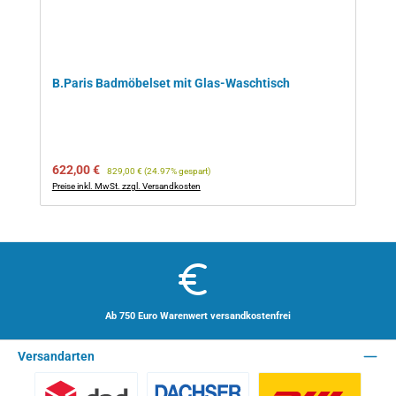
B.Paris Badmöbelset mit Glas-Waschtisch
Verkaufspreis:
Regulärer Preis:
622,00 €
829,00 €
(24.97% gespart)
Preise inkl. MwSt. zzgl. Versandkosten
Ab 750 Euro Warenwert versandkostenfrei
Versandarten