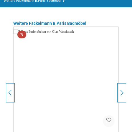
Weitere Fackelmann B.Paris Badmöbel
Produktgalerie überspringen
Weitere Fackelmann B.Paris Badmöbel
Rabatt
%