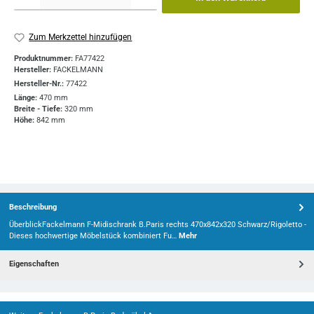
Zum Merkzettel hinzufügen
Produktnummer:
FA77422
Hersteller:
FACKELMANN
Hersteller-Nr.:
77422
Länge:
470 mm
Breite - Tiefe:
320 mm
Höhe:
842 mm
Beschreibung
ÜberblickFackelmann F-Midischrank B.Paris rechts 470x842x320 Schwarz/Rigoletto -
Dieses hochwertige Möbelstück kombiniert Fu…
Mehr
Eigenschaften