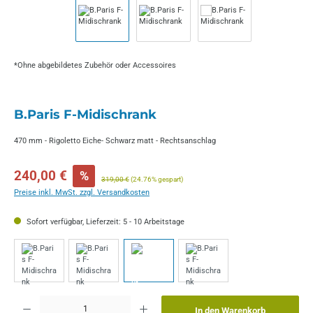
*Ohne abgebildetes Zubehör oder Accessoires
B.Paris F-Midischrank
470 mm - Rigoletto Eiche- Schwarz matt - Rechtsanschlag
Verkaufspreis:
240,00 €
%
Regulärer Preis:
319,00 €
(24.76% gespart)
Preise inkl. MwSt. zzgl. Versandkosten
Sofort verfügbar, Lieferzeit: 5 - 10 Arbeitstage
Produkt Anzahl: Gib den gewünschten Wert ein oder benutze die Schaltflächen um die 
In den Warenkorb